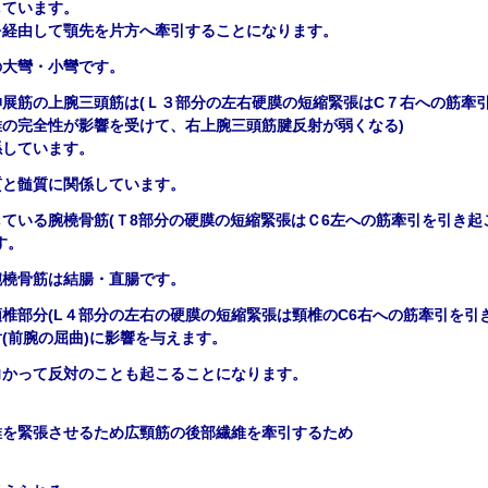
しています。
を経由して顎先を片方へ牽引することになります。
の大彎・小彎です。
伸展筋の上腕三頭筋は
(
Ｌ３
部分の左右硬膜の短縮緊張はC７右への筋牽
維の完全性が影響を受けて、右上腕三頭筋腱反射が弱くなる
)
係しています。
質と髄質に関係しています。
している腕橈骨筋
(
Ｔ
8
部分の硬膜の短縮緊張はＣ
6
左への筋牽引を引き起
す。
腕橈骨筋は結腸・直腸です。
頸椎部分
(L４
部分の左右の硬膜の短縮緊張は頸椎の
C6
右への筋牽引を引
射
(
前腕の屈曲
)
に影響を与えます。
向かって反対のことも起こることになります。
維を緊張させるため広頸筋の後部繊維を牽引するため