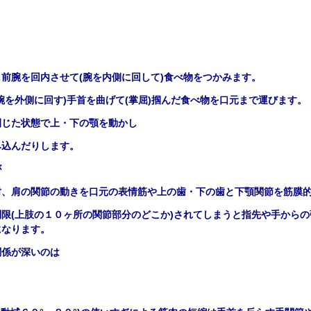
し前腕を回内させて
(
腕を内側に回して
)
食べ物をつかみます。
腕を外側に回す
)
手首を曲げて
(
掌屈
)
掴んだ食べ物を口元まで運びます。
閉じた状態で上・下の顎を動かし
み込んだりします。
が
肘、肩の関節の動きを口元の表情筋や上の歯・下の歯と下顎関節を筋膜
制限
(
上肢の１０
ヶ所の関節部分のどこか
)
されてしまうと指先や手からの
になります。
関係が深いのは
。