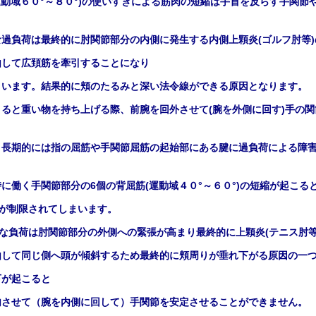
運動域６０
°～８０
°
)
の使いすぎによる筋肉の短縮は手首を反らす手関節
な過負荷は最終的に肘関節部分の内側に発生する内側上顆炎
(
ゴルフ肘等
)
由して広頚筋を牽引することになり
まいます。結果的に頬のたるみと深い法令線ができる原因となります。
こると重い物を持ち上げる際、前腕を回外させて
(
腕を外側に回す
)
手の関
、長期的には指の屈筋や手関節屈筋の起始部にある腱に過負荷による障
時に働く手関節部分の
6
個の背屈筋
(
運動域４０
°～６０
°
)
の短縮が起こる
が制限されてしまいます。
な負荷は肘関節部分の外側への緊張が高まり最終的に上顆炎
(
テニス肘
由して同じ側へ頭が傾斜するため最終的に頬周りが垂れ下がる原因の一
下が起こると
内させて（腕を内側に回して）手関節を安定させることができません。