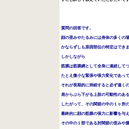
質問の回答です。
顔の歪みやたるみには身体の多くの
かならずしも原因部位の特定はでき
しかしながら
筋膜は筋膜網として全身に連続して
たとえ微小な緊張や張力変化であっ
それが長期的に持続すると必ず遠く
肩からぶら下がる上肢の可動性のあ
したがって、その関節の中の１ヶ所
最終的に顔の筋膜の張力に影響を与
その中の１部である肘関節の歪みや