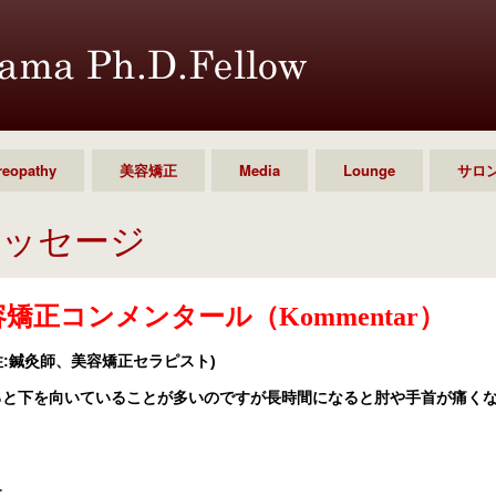
reopathy
美容矯正
Media
Lounge
サロ
メッセージ
正コンメンタール（Kommentar）
住
:
鍼灸師、美容矯正セラピスト
)
ると下を向いていることが多いのですが長時間になると肘や手首が痛く
す。