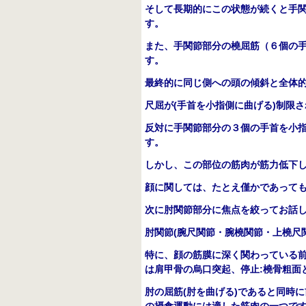
そして長期的にこの状態が続くと手
す。
また、手関節部分の橈屈筋（６
個の
す。
最終的に同じ側への頭の傾斜と全体
尺屈が
(
手首を小指側に曲げる
)
制限さ
反対に手関節部分の３個の手首を小
す。
しかし、この部位の筋肉が筋力低下
顔に関しては、たとえ僅かであって
次に肘関節部分に焦点を絞ってお話
肘関節
(
腕尺関節・腕橈関節・上橈尺
特に、顔の筋膜に深く関わっている
は肩甲骨の烏口突起、停止
:
橈骨粗面
肘の屈筋
(
肘を曲げる
)
であると同時に