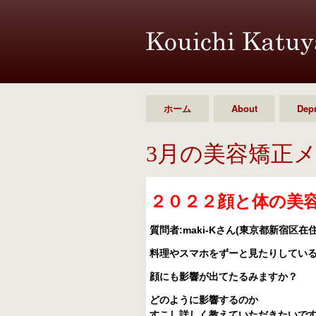
ホーム
About
Dep
3月の美容矯正
２０２２顔と体の美容矯
質問者
:maki-K
さん
(
東京都新宿区在
料理やスマホをずーと見たりしてい
顔にも影響が出てたるみますか？
どのように影響するのか
すこし詳しく教えていただきたいで