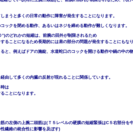
てしまうと多くの日常の動作に障害が発生することになります。
のコックを閉める動作、あるいはネジを締める動作が難しくなります。
０
°
)
のどれかの短縮は、前腕の回外が制限されるため
をすることになるため長期的には肩の部分の問題が発生することにもな
こると、例えばドアの施錠、水道蛇口のコックを開ける動作や鍋の中の
を経由して多くの内臓の反射が現れることに関係しています。
る時は
することになります。
曲筋の左側の上腕二頭筋は
(
Ｔ５
レベルの硬膜の短縮緊張は
C５
右部分を
心性繊維の統合性に影響を及ぼす
)