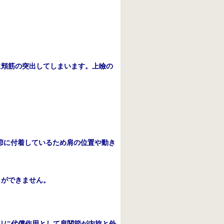
に頬筋の突出してしまいます。上瞼の
節に付着しているため肩の位置や動き
とができません。
りに代償作用として肩関節が内旋と外