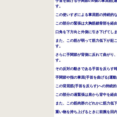
手首を曲げる手関節の
6
個の掌屈筋
(
す。
この使いすぎによる掌屈筋の持続的
この部分の緊張は大胸筋鎖骨部を経
口角を下方向と外側に引き下げてし
また、この筋が弱って筋力低下が起
す。
さらに手関節が背側に反れて曲がり
す。
その反対の動きである手首を反らす
手関節や指の掌屈
(
手首を曲げる
)
運動
この背屈筋
(
手首を反らす
)
への持続的
この部分の過緊張は肩から背中を経
また、この筋肉群のどれかに筋力低
重い物を持ち上げるときに前腕を回