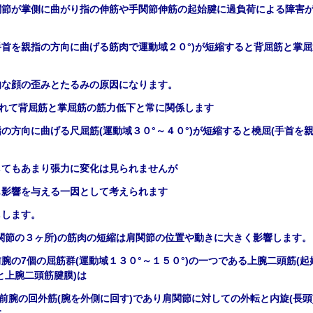
関節が掌側に曲がり指の伸筋や手関節伸筋の起始腱に過負荷による障害
手首を親指の方向に曲げる筋肉で運動域２０
°
)
が短縮すると背屈筋と掌屈
的な顔の歪みとたるみの原因になります。
れて背屈筋と掌屈筋の筋力低下と常に関係します
指の方向に曲げる尺屈筋
(
運動域３０
°～４０
°
)
が短縮すると橈屈
(
手首を
してもあまり張力に変化は見られませんが
も影響を与える一因として考えられます
しします。
関節の３ヶ所
)
の筋肉の短縮は肩関節の位置や動きに大きく影響します。
前腕の
7
個の屈筋群
(
運動域１３０°
～１５０°
)
の一つである上腕二頭筋
(
起
と上腕二頭筋腱膜
)
は
前腕の回外筋
(
腕を外側に回す
)
であり肩関節に対しての外転と内旋
(
長頭