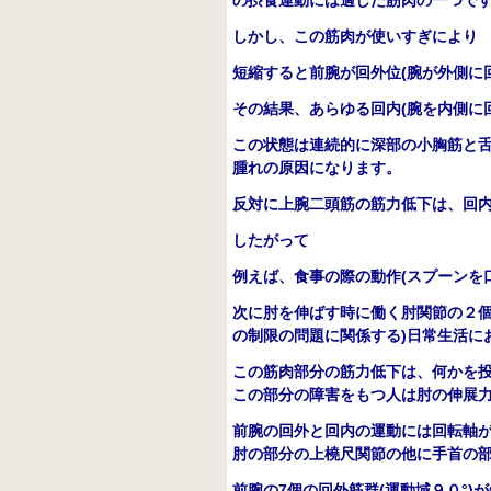
の摂食運動には適した筋肉の一つで
しかし、この筋肉が使いすぎにより
短縮すると前腕が回外位
(
腕が外側に
その結果、あらゆる回内
(
腕を内側に
この状態は連続的に深部の小胸筋と
腫れの原因になります。
反対に上腕二頭筋の筋力低下は、回
したがって
例えば、食事の際の動作
(
スプーンを
次に肘を伸ばす時に働く肘関節の２
の制限の問題に関係する
)
日常生活に
この筋肉部分の筋力低下は、何かを
この部分の障害をもつ人は肘の伸展
前腕の回外と回内の運動には回転軸
肘の部分の上橈尺関節の他に手首の
前腕の
7
個の回外筋群
(
運動域９０
°
)
が