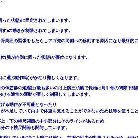
す。
回った状態
)
に固定されてしまいます。
回す
)
の動きが制限されてしまいます。
舌骨周囲の緊張をもたらしアゴ先の同側への移動する原因になり最終的
内位
(
腕が内側に回った状態
)
が優位になります。
口に運ぶ動作等
)
がかなり難しくなります。
個
の伸筋群の短縮は
(
最も多いのは上腕三頭筋で長頭は肩甲骨の関節下結
おける通常の運動が著しく制限してしまいます。
投げる動作が不可能となったり
力が不足していて両手で体重を支えることができないため杖等を使うこ
が上・下の橈尺関節の中心部分にそのラインがあるため
部分の下橈尺関節も関与しています。
短縮している
(
特に上腕二頭筋
)
と、前腕の回内が制限されるため、代わ