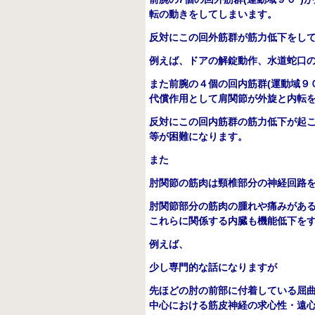
転の動きをしてしまいます
。
反対にこの回外筋群が筋力低下をし
例えば、ドアの解錠動作、水道蛇口
また前腕の４
個の回内筋群
(
運動域９
代償作用として肩関節が外旋と内転
反対にこの回内筋群の筋力低下が起
等が困難になります。
また
肘関節の筋肉は頸椎部分の神経回路
肘関節部分の筋肉の腫れや痛みがあ
これらに関係する内臓も機能低下を
例えば、
少し専門的な話になりますが
先ほどの肘の前部に付着している屈
中心における筋皮神経の求心性・遠