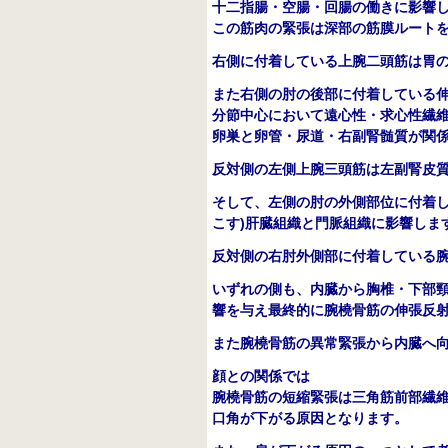
十二指腸・空腸・回腸の働きに影響
この筋肉の緊張は深部の筋膜ルート
右側に付着している上腕二頭筋は胃
また右側の肘の後部に付着している
分節中心において遠心性・求心性繊
卵巣と卵管・尿道・右副腎髄質が関
反対側の左側上腕三頭筋は左副腎皮
そして、左側の肘の外側部位に付着
こす
)
肝臓組織と門脈組織に影響しま
反対側の右肘外側部に付着している
いずれの側も、内臓から胸椎・下部
響を与え最終的に腕橈骨筋の伸張反
また腕橈骨筋の異常緊張から内臓へ
顔との関係では
腕橈骨筋の短縮緊張は三角筋前部繊
口角が下がる原因となります。