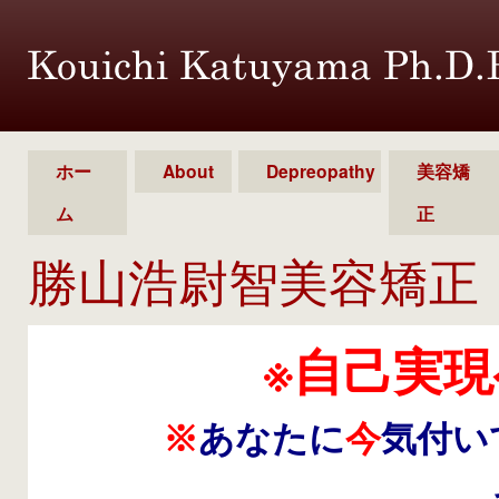
ホー
About
Depreopathy
美容矯
ム
正
勝山浩尉智美容矯正
※自己実現
※
あなた
に
今
気付い