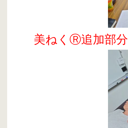
美ねくⓇ追加部