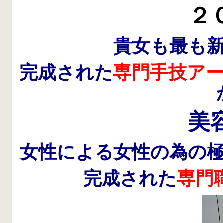
２
貴女も最も
完成された
専門手技ア
美
女性による女性の為の
完成された
専門