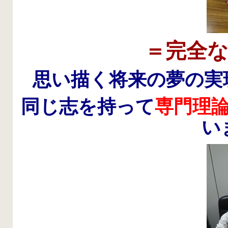
＝完全
思い描く将来の夢の実
同じ志を持って
専門理
い