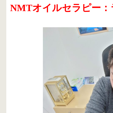
NMTオイルセラピー