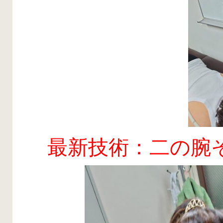
最新技術：二の腕