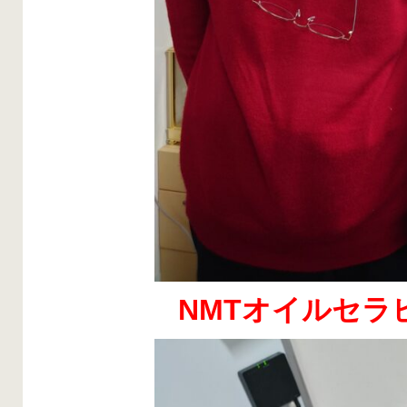
NMTオイルセラ