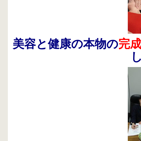
美容と健康の本物の
完