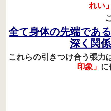
れい
全て身体の先端であ
深く関
これらの引きつけ合う張力
印象」
に