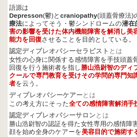
語源は
Depresson
(鬱)と
craniopathy
(頭蓋骨療法
療法
によってそう・鬱シンドロームの
潜在
害の影響を受けた体内機能障害を解消し美
能力を回復
させることを目的としている。
認定ディプレオパシーセラピスト
とは
女性の心身に関係する感情障害を手技頭蓋
回復を行う施術者を指し
勝山浩尉智のディ
クールで専門教育を受けその学問的専門知
者
を云う。
ディプレオパシーケアー
とは
この考え方にそった
全ての感情障害解消手
認定ディプレオパシーサロン
とは
勝山浩尉智の認証を得た女性専用の感情障
顔を始め全身のケアーを
美容目的で施術す