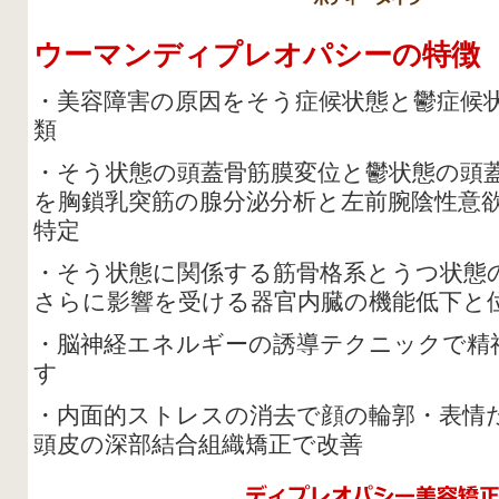
ウーマンディプレオパシーの特徴
・美容障害の原因をそう症候状態と鬱症候
類
・そう状態の頭蓋骨筋膜変位と鬱状態の頭
を胸鎖乳突筋の腺分泌分析と左前腕陰性意
特定
・そう状態に関係する筋骨格系とうつ状態
さらに影響を受ける器官内臓の機能低下と
・脳神経エネルギーの誘導テクニックで精
す
・内面的ストレスの消去で顔の輪郭・表情
頭皮の深部結合組織矯正で改善