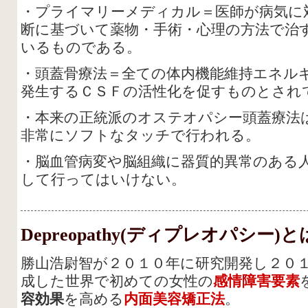
・プライマリーメディカル＝医師が病気に
断に基づいて薬物・手術・心理の方法で治
いるものである。
・頭蓋骨療法＝全ての体内機能維持エネル
発生するＣＳＦの活性化を促すものとされ
・本来の正統派のオステオパシー頭蓋療法
非常にソフトなタッチで行われる。
・脳血管病変や脳組織に器質的異常のある
して行ってはいけない。
Depreopathy(ディプレオパシー)と
勝山浩尉智が２０１０年に研究開発し２０
成した世界で初めての女性の
感情障害要素
容効果
を高める
内面美容矯正法
。