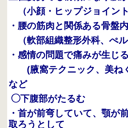
（小顔・ヒップジョイン
・腰の筋肉と関係ある骨盤
（軟部組織整形外科、ぺルビ
・感情の問題で痛みが生じ
(腋窩テクニック、美ねく、
など
◯下腹部がたるむ
・首が前弯していて、顎が
取ろうとして