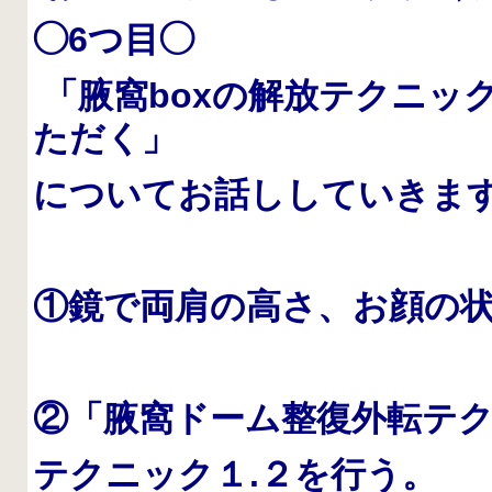
◯6つ目◯
「腋窩boxの解放テクニッ
ただく」
についてお話ししていきま
①鏡で両肩の高さ、お顔の
②「腋窩ドーム整復外転テ
テクニック１.２を行う。