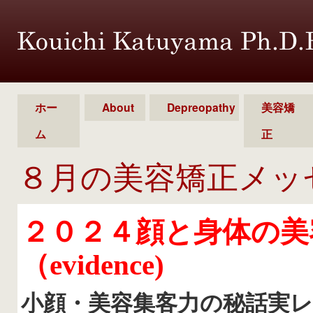
ホー
About
Depreopathy
美容矯
ム
正
８月の美容矯正メッ
２０２４顔と身体の美
（evidence)
小顔・美容集客力の秘話実レ