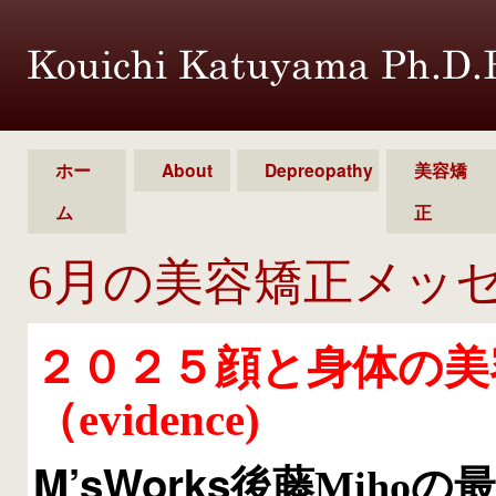
ホー
About
Depreopathy
美容矯
ム
正
6月の美容矯正メッ
２０２５顔
と身体の美
（evidence)
M’sWorks
後藤Mihoの