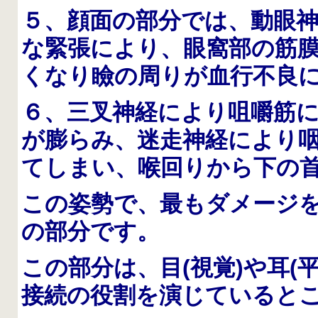
５、顔面の部分では、動眼
な緊張により、眼窩部の筋
くなり瞼の周りが血行不良
６、三叉神経により咀嚼筋
が膨らみ、迷走神経により
て
しまい、喉回りから下の
この姿勢で、最もダメージ
の部分です。
この部分は、目(視覚)や耳(
接続の役割を演じていると