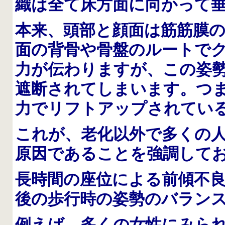
織は全て床方面に向かって
本来、頭部と顔面は筋筋膜
面の背骨や骨盤のルートで
力が伝わりますが、この姿
遮断されてしまいます。つ
力でリフトアップされてい
これが、老化以外で多くの
原因であることを強調して
長時間の座位による前傾不
後の歩行時の姿勢のバラン
例えば、多くの女性にみら