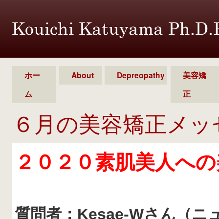
ホー
About
Depreopathy
美容矯
ム
正
６月の美容矯正メッ
２０２０素肌美人への
質問者：Kesae-W
さん（ニ