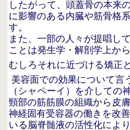
したがって、頭蓋骨の本来
に影響のある内臓や筋骨格
す。
また、一部の人々が提唱し
ことは発生学・解剖学上か
むしろそれに近づける矯正
美容面での効果について言
（シャペーイ）を介しての
頸部の筋筋膜の組織から皮
神経固有受容器の働きを改
いる脳脊髄液の活性化によ