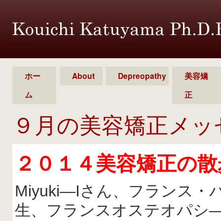
ホー
About
Depreopathy
美容矯
ム
正
９月の美容矯正メッ
２０１４美容矯正の散
Miyuki―Iさん、フラン
生、フランスオステオパシ