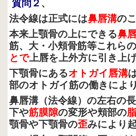
質問２
、
法令線は正式には
鼻唇溝
の
本来上顎骨の上にできる
鼻
筋、大・小頬骨筋等これら
とで
上唇を上外方に引き上
下顎骨にある
オトガイ唇溝
部のオトガイ筋の働きによ
鼻唇溝（法令線）の左右の
下や
筋膜隙
の変形や頬部の
顎骨や下顎骨の
歪
みにより