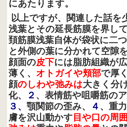
にあたります。
以上ですが、関連した話を
浅葉とその延長筋膜を界し
頚筋膜
浅葉自体が袋状に二
と外側の葉に分かれて空隙
顔面の
皮下
には脂肪組織が
薄く、
オトガイや頬部
で厚
顔
のしわや弛みは
大きく分
化、
２
、表情筋や咀嚼筋の
３、
顎関節の歪み、
４
、重
膚を沢山動かす
目や口の周