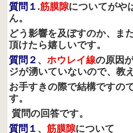
質問１
.
筋膜隙
についてがや
ん。
どう影響を及ぼすのか、ま
頂けたら嬉しいです。
質問２
、
ホウレイ線
の原因
ジが湧いていないので、教
お手すきの際で結構ですの
す。
質問の回答です。
質問１
、
筋膜隙
について