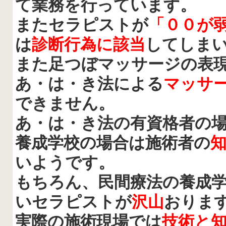
て業務を行っています。
またセラピストが
「００が
は
診断行為に該当
してしま
また足つぼマッサージの表
あ・は・き法による
マッサ
できません。
あ・は・き法の有資格者の
養成学校の場合は施術者の
いようです。
もちろん、民間療法の養成
いセラピストが
沢山
おりま
実際の施術現場では
技術と