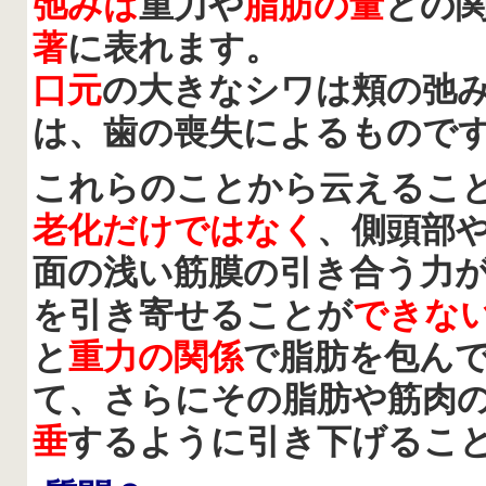
弛みは
重力や
脂肪の量
との
著
に表れます。
口元
の大きなシワは頬の弛
は、歯の喪失によるもので
これらのことから云えるこ
老化だけではなく
、側頭部
面の浅い筋膜の引き合う力
を引き寄せることが
できな
と
重力の関係
で脂肪を包ん
て、さらにその脂肪や筋肉
垂
するように引き下げるこ