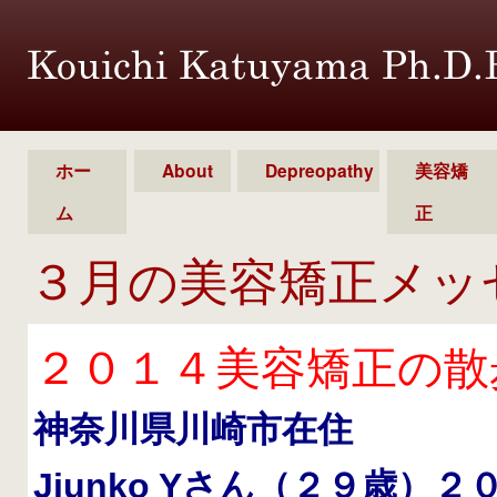
ホー
About
Depreopathy
美容矯
ム
正
３月の美容矯正メッ
２０１４美容矯正の散
神奈川県川崎市在住
Jiunko Y
さん（２９歳）２