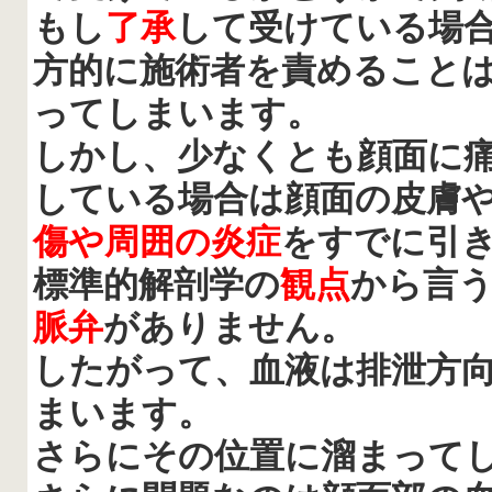
もし
了承
して受けている場
方的に施術者を責めること
ってしまいます。
しかし、少なくとも顔面に
している場合は顔面の皮膚
傷や周囲の炎症
をすでに引
標準的解剖学の
観点
から言
脈弁
がありません。
したがって、血液は排泄方
まいます。
さらにその位置に溜まって