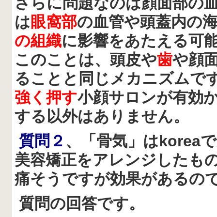
さらに問題なのは顔面部の
は
眼窩部
の血管や頭蓋内の
の組織
に影響をあたえる可
このことは、頭皮や
歯
や顔
ることと同じメカニズムで
強く押す
小顔サロンが有効
する以外はありません。
質問２
、「骨気」はkorea
で
美容矯正をアレンジしたも
痛そうですが効果があるの
質問の回答です。