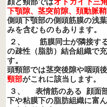
顔と頸部では
オトガイ下三
下顎隙、茎突前隙、頚動脈鞘
側頭下顎部の側頭筋膜の浅
みを含むものもあります。
２、
筋膜同士が隣接す
の疎性（脂肪）結合組織で
す。
頭頸部では茎突後隙や咽頭後
頸部
がこれに該当します。
３、 表情筋のある
顔面
下や粘膜下の脂肪組織に富