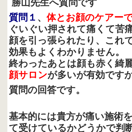
勝山先生へ質問です
質問１
、
体とお顔のケアー
ぐいぐい押されて痛くて苦
顔を引っ張られたり、これ
効果もよくわかりません。
終わったあとは顔も赤く綺
顔サロン
が多いが有効です
質問の回答です。
基本的には貴方が痛い施術
て受けているかどうかで判