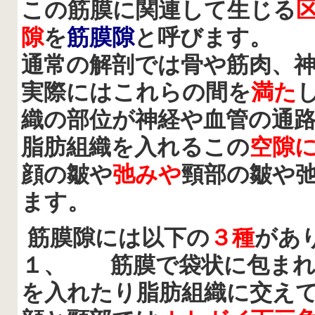
この筋膜に関連して生じる
隙
を
筋膜隙
と呼びます。
通常の解剖では骨や筋肉、
実際にはこれらの間を
満た
織の部位が神経や血管の通
脂肪組織を入れるこの
空隙
顔の皺や
弛みや
頸部の皺や
ます。
筋膜隙には以下の
３種
があ
１、
筋膜で袋状に包ま
を入れたり脂肪組織に交え