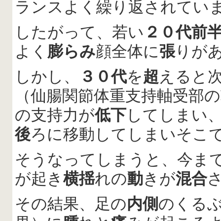
ランスよく繰り返されてい
したがって、若い
２０代前
よく
膨らみ
顔全体に
張
りが
しかし、
３０代
を
超
えると
（仙腸関節体重支持軸受部の
の支持力が
低下
してしまい
後
ろに移動してしまいそこ
そうなってしまうと、今ま
が起き
横揺
れの
動
きが
混合
その結果、足の
内側
のくる