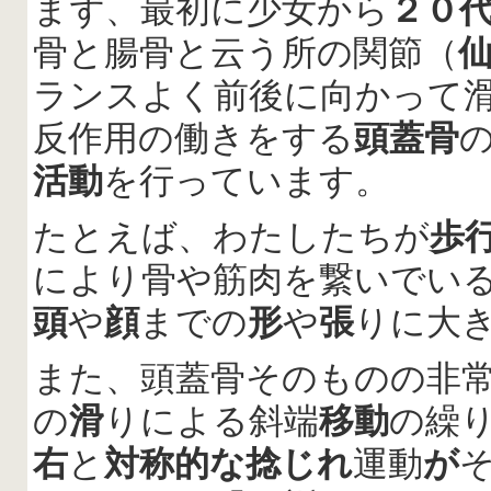
まず、最初に少女から
２０
骨と腸骨と云う所の関節（
ランスよく前後に向かって
反作用の働きをする
頭蓋骨
活動
を行っています。
たとえば、わたしたちが
歩
により骨や筋肉を繋いでい
頭
や
顔
までの
形
や
張
りに大
また、頭蓋骨そのものの非
の
滑
りによる斜端
移動
の繰
右
と
対称的な捻じれ
運動
が