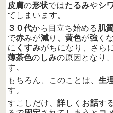
皮膚
の
形状
では
たるみ
や
シ
てしまいます。
３０代
から目立ち始める
肌
で
赤
みが
減
り
、黄色
が
強
く
に
くすみ
がちになり、さら
薄茶色
の
しみ
の原因となり
す。
もちろん、このことは、
生
す。
すこしだけ、
詳
しくお
話
す
ろで
固定
されてしまうと
コ