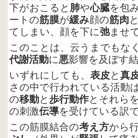
下がおこると
肺
や
心臓
を包
ートの
筋膜
が
緩み
顔の
筋肉
てしまい、顔を下に
弛
ませ
このことは、云うまでもな
代謝活動
に
悪
影響を及ぼす
いずれにしても、
表皮
と
真
さの中で行われている活動
の
移動
と
歩行動作
とそれら
の刺激
伝導
を受けている訳
この筋膜結合の
考え方
から