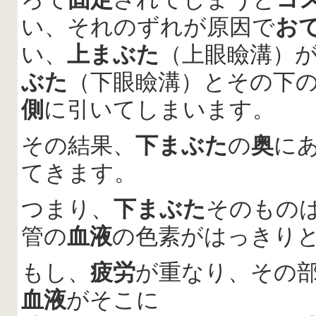
い、それのずれが原因で
お
い、
上まぶた
（上眼瞼溝）
ぶた
（下眼瞼溝）とその下
側
に引いてしまいます。
その結果、
下まぶた
の
奥
に
てきます。
つまり、
下まぶた
そのもの
管の
血液
の色素がはっきり
もし、
疲労
が重なり、その
血液
がそこに