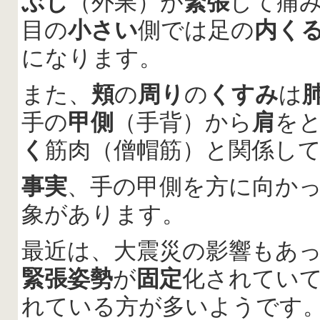
ぶし
（外果）が
緊張
して痛
目の
小さい
側では足の
内く
になります。
また、
頬
の
周り
の
くすみ
は
手の
甲側
（手背）から
肩
を
く
筋肉（僧帽筋）と関係し
事実
、手の甲側を方に向か
象があります。
最近は、大震災の影響もあ
緊張姿勢
が
固定
化されてい
れている方が多いようです