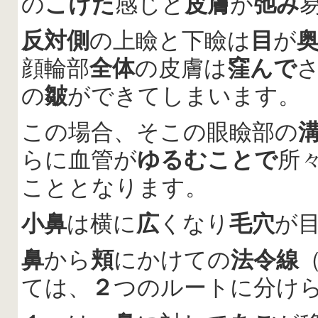
の
こけた
感じと
皮膚
が
弛み
反対側
の上瞼と下瞼は
目
が
顔輪部
全体
の皮膚は
窪んで
の
皺
ができてしまいます。
この場合、そこの眼瞼部の
らに血管が
ゆるむことで
所
こととなります。
小鼻
は横に
広
くなり
毛穴
が
鼻
から
頬
にかけての
法令線
ては、
２
つのルートに分け