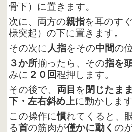
骨下）に置きます。
次に、両方の
親指
を耳のす
様突起）の下に置きます。
その次に
人指
をその
中間
の
３か所
揃ったら、その
指を
みに
２０回
程押します。
その後で、
両目
を
閉じたま
下・左右斜め上
に動かしま
この操作に
慣
れてくると、
る
首
の筋肉が
僅かに動く
の