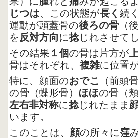
果）に
腫
れと
痛
みが起こる
じつは
、この状態が
長く
続
運動が頭蓋骨の
後ろの骨
（
を
反対方向
に
捻
じれさせて
その結果
１個
の骨は片方が
骨はそれぞれ、
複雑
に位置
特に、顔面の
おでこ
（前頭
の骨（蝶形骨）
ほほ
の骨（
左右非対称
に
捻
じれたまま
います。
このことは、
顔
の所々に
窪