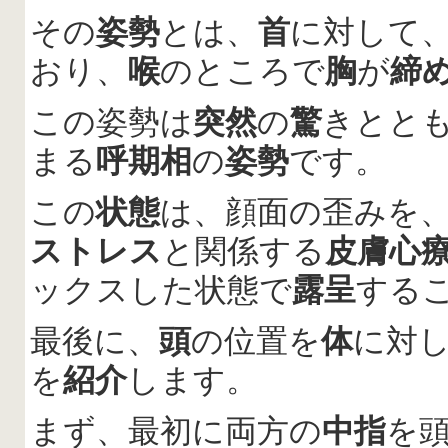
その
姿勢
とは、
首
に対して
おり、
喉
のところで
胸
が
締
この姿勢は
突然
の
驚
きとと
まる
呼期相
の
姿勢
です。
この
状態
は、顔面の歪みを
ストレス
と関係する
皮膚心
ックスした状態で
露呈
する
最後に、
頭
の位置を
体
に対
を
紹介
します。
まず、最初に両方の
中指
を