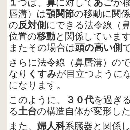
１
つは、
鼻
に対して
あご
が
唇溝）は
顎関節
の移動に関
の
反対側
にできる法令線（
位置の
移動
と関係していま
またその場合は
頭の高い側
さらに法令線（鼻唇溝）の
なり
くすみ
が目立つように
になります。
このように、
３０代
を過ぎ
る
土台
の構造自体が変形し
また、
婦人科
系臓器と関係