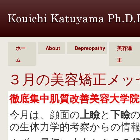
ホー
About
Depreopathy
美容矯
ム
正
３月の美容矯正メッ
徹底集中肌質改善美容大学院
今月は、顔面の
上瞼
と
下瞼
の生体力学的考察からの情