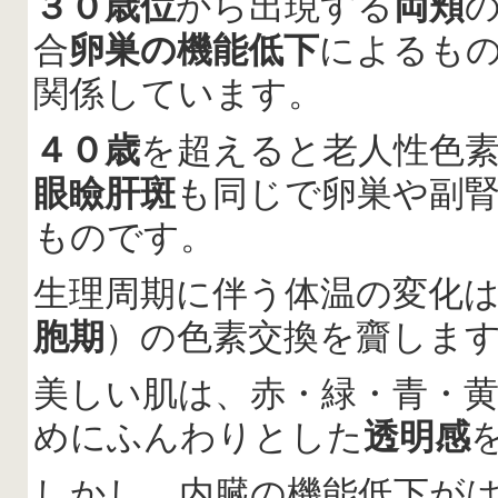
３０歳位
から出現する
両頬
合
卵巣の機能低下
によるも
関係しています。
４０歳
を超えると老人性色
眼瞼肝斑
も同じで卵巣や副
ものです。
生理周期に伴う体温の変化
胞期
）の色素交換を齎しま
美しい肌は、赤・緑・青・
めにふんわりとした
透明感
しかし、内臓の機能低下が