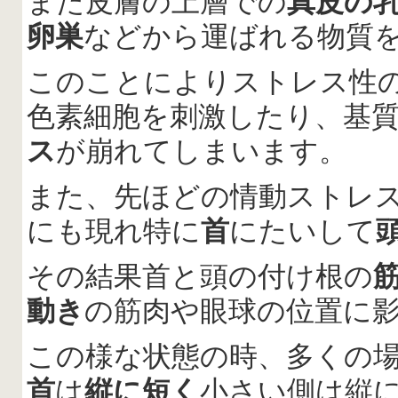
また皮膚の上層での
真皮の
卵巣
などから運ばれる物質
このことによりストレス性
色素細胞を刺激したり、基
ス
が崩れてしまいます。
また、先ほどの情動ストレ
にも現れ特に
首
にたいして
その結果首と頭の付け根の
動き
の筋肉や眼球の位置に
この様な状態の時、多くの
首
は
縦に短く
小さい側は縦