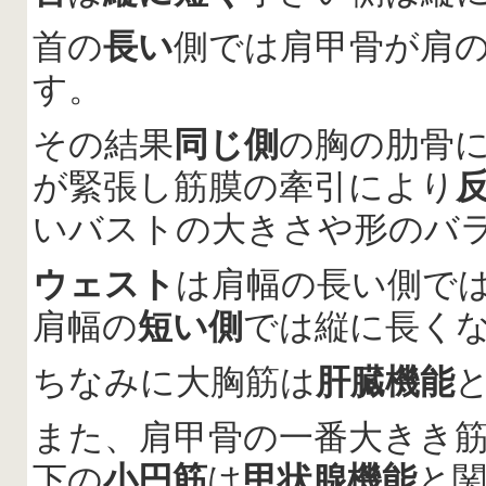
首の
長い
側では肩甲骨が肩
す。
その結果
同じ側
の胸の肋骨
が緊張し筋膜の牽引により
いバストの大きさや形のバ
ウェスト
は肩幅の長い側で
肩幅の
短い側
では縦に長く
ちなみに大胸筋は
肝臓機能
また、肩甲骨の一番大きき
下の
小円筋
は
甲状腺機能
と