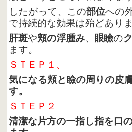
したがって、この
部位
への
で持続的な効果は殆どあり
肝斑
や
頬の浮腫み
、
眼瞼
の
ます。
ＳＴＥＰ１、
気になる頬と瞼の周りの皮
す。
ＳＴＥＰ２
清潔な片方の一指し指を口