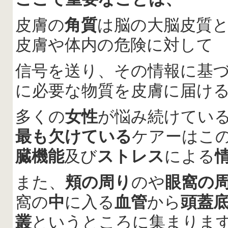
皮膚の
角質
は脳の大脳皮質
皮膚や体内の危険に対して
信号を送り、その情報に基
に必要な物質を皮膚に届け
多くの
女性
が悩み続けてい
最も欠けている
ケアーはこ
臓機能
及び
ストレス
による
また、
頬の周り
のや
眼窩の
窩の
中
に入る
血管
から
頭蓋
叢
というところに集まりま