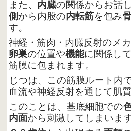
また、
内臓
の関係からお話
側
から内股の
内転筋
を包み
す。
神経・筋肉・内臓反射のメ
卵巣
の位置や
機能
に関係し
筋膜に包まれます。
じつは、この筋膜ルート内
血流や神経反射を通じて肌
このことは、基底細胞での
内面
から刺激してしまいま