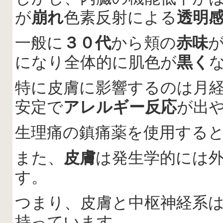
が
崩れ
色素反射による
透明
一般に
３０代
から頬の
赤味
になり全体的に肌色が
黒く
特に皮膚に影響するのは月
安定で
アレルギー反応
が出
生理痛の鎮痛薬を使用する
また、
皮膚
は発生学的には
す。
つまり、皮膚と中枢神経系
持っています。