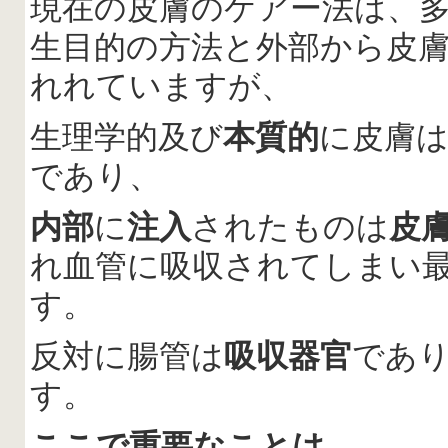
現在の皮膚のケアー法は、
生目的の方法と外部から皮
れれていますが、
生理学的及び
本質的
に皮膚
であり、
内部
に
注入
されたものは
皮
れ血管に吸収されてしまい
す。
反対に腸管は
吸収器官
であ
す。
ここで重要なことは、