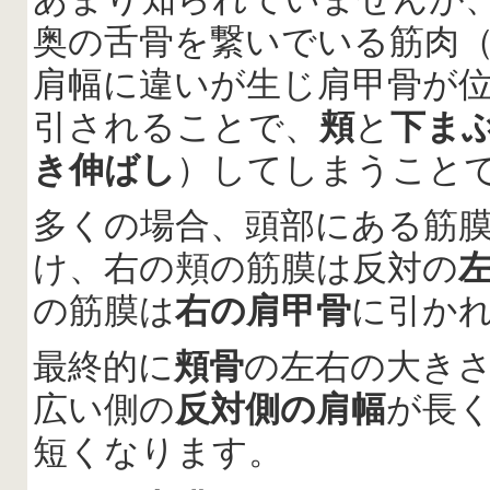
奥の舌骨を繋いでいる筋肉
肩幅に違いが生じ肩甲骨が
引されることで、
頬
と
下ま
き伸ばし
）してしまうこと
多くの場合、頭部にある筋
け、右の頬の筋膜は反対の
の筋膜は
右の肩甲骨
に引か
最終的に
頬骨
の左右の大き
広い側の
反対側の肩幅
が長
短くなります。