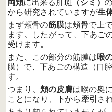
両頬
に出来る肝斑
（シミ）
から研究されていますが
生
まず頬骨の
筋膜
は頬骨で上
ます。したがって、下あご
受けます。
また、この部分の筋膜は
喉
膜）で、下あごの構造（口
す。
つまり、
頬の皮膚
は喉の奥
ことになり、下から
牽引
さ
あまり知られていませんが