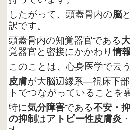
したがって、頭蓋骨内の
脳
訳です。
頭蓋骨内の知覚器官である
覚器官と密接にかかわり
情
このことは、心身医学で云
皮膚
が大脳辺縁系―視床下部
トでつながっていることを
特に
気分障害
である
不安・
の抑制
は
アトピー性皮膚炎