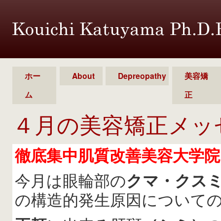
ホー
About
Depreopathy
美容矯
ム
正
４月の美容矯正メッ
徹底集中肌質改善美容大学院
今月は眼輪部の
クマ・クス
の構造的発生原因について