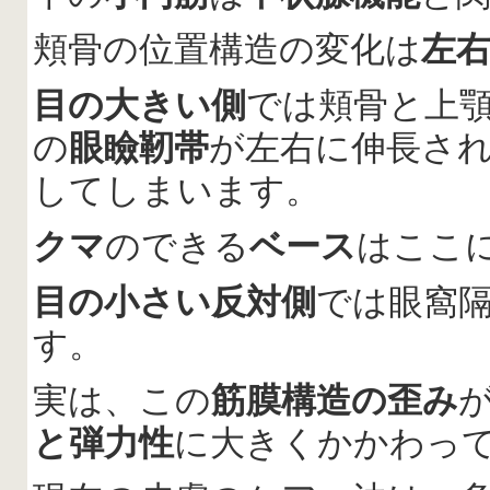
頬骨の位置構造の変化は
左
目の大きい側
では頬骨と上
の
眼瞼靭帯
が左右に伸長さ
してしまいます。
クマ
のできる
ベース
はここ
目の小さい反対側
では眼窩
す。
実は、この
筋膜構造の歪み
と弾力性
に大きくかかわっ