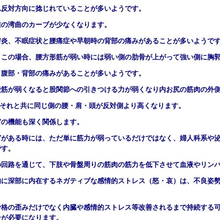
れ反対方向に捻じれていることが多いようです。
椎の湾曲のカーブが少なくなります。
膚炎、不眠症状と腰痛症や早朝時の背部の痛みがあることが多いようで
、この場合、腰方形筋が弱い時には弱い側の肋骨が上がって強い側に胸
と腹部・背部の痛みがあることが多いようです。
殿筋が弱くなると股関節への引きつける力が弱くなり内お尻の筋肉の外
がそれと共に同じ側の腰・肩・頭が反対側より高くなります。
宮の機能も深く関係します。
どがある時には、ただ単に筋力が弱っているだけではなく、婦人科系や
です。
の回路を通じて、下肢や骨盤周りの筋肉の筋力を低下させて血液やリン
的に深部に内在するネガティブな感情的ストレス（怒・哀）は、不良姿
骨格の歪みだけでなく内臓や感情的ストレス等改善されるまで持続する
ーが必要になります。