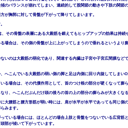
後傾のバランスが崩れてしまい、連続的して股関節の動きや下肢の関節
両方が胸郭に対して骨盤が下がって降りてしまいます。
す。
は、その骨盤の表層にある大殿筋を鍛えてもヒップアップの効果は持続
いる場合は、その側の骨盤が上に上がってしまうので垂れるというより
少ないのは大殿筋の弱化であり、関連する内臓は子宮や子宮広間膜など
か、へこんでいる大殿筋の弱い側の脚と足は内側に回り内旋してしまいO
ている場合は、その代償作用として、首のつけ根の部分が硬くなって膨
くなり、へこんだぶんだけ頭の後ろの首の上の部分の膨らみが大きくな
時に大腰筋と腰方形筋が弱い時には、肩が水平が水平であっても同じ側
膨らみます。
がっている場合には、ほとんどの場合上肢と骨盤をつないでいる広背筋
て頭部が傾いて下がっています。