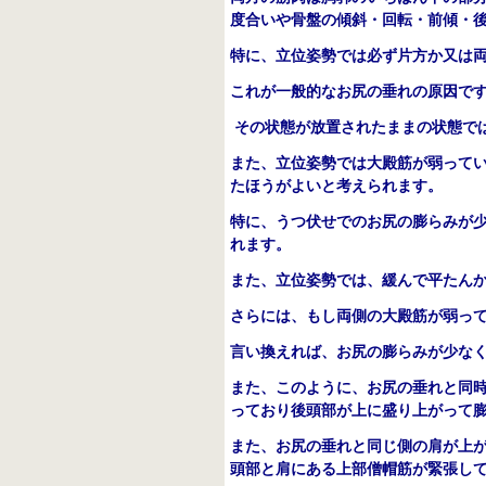
度合いや骨盤の傾斜・回転・前傾・
特に、立位姿勢では必ず片方か又は
これが一般的なお尻の垂れの原因で
その状態が放置されたままの状態で
また、立位姿勢では大殿筋が弱って
たほうがよいと考えられます。
特に、うつ伏せでのお尻の膨らみが
れます。
また、立位姿勢では、緩んで平たん
さらには、もし両側の大殿筋が弱っ
言い換えれば、お尻の膨らみが少な
また、このように、お尻の垂れと同
っており後頭部が上に盛り上がって
また、お尻の垂れと同じ側の肩が上
頭部と肩にある上部僧帽筋が緊張し