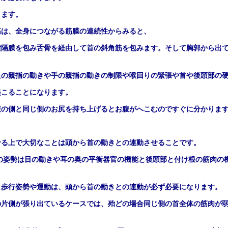
します。
筋は、全身につながる筋膜の連続性からみると、
横隔膜を包み舌骨を経由して首の斜角筋を包みます。そして胸郭から出
足の親指の動きや手の親指の動きの制限や喉回りの緊張や首や後頭部の
起こることになります。
腹の側と同じ側のお尻を持ち上げるとお腹がへこむのですぐに分かりま
せる上で大切なことは頭から首の動きとの連動させることです。
の姿勢は目の動きや耳の奥の平衡器官の機能と後頭部と付け根の筋肉の
と歩行姿勢や運動は、頭から首の動きとの連動が必ず必要になります。
の片側が張り出ているケースでは、殆どの場合同じ側の首全体の筋肉が