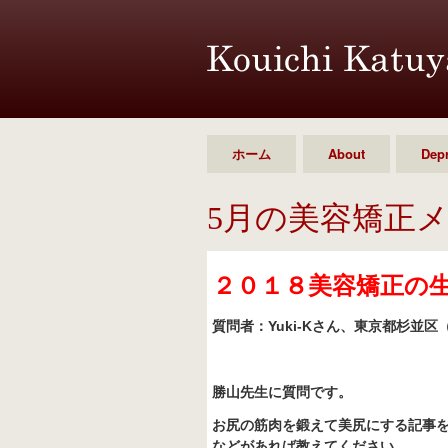
ホーム
About
Dep
5月の美容矯正
２０１８美容矯正の
質問者：Yuki-K
さん、東京都杉並区
勝山先生に質問です。
お尻の筋肉を鍛えて美尻にする記事
などがあれば教えてください。