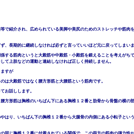
籍等で紹介され、広められている美脚や美尻のためのストレッチや筋肉
ぎず、長期的に継続しなければ必ずと言っていいほど元に戻ってしまい
関係する筋肉というと大殿筋や中殿筋・小殿筋を鍛えることを考えがち
そして上肢などの運動と連結しなければ正しく持続しません。
りますが
るのは大殿筋ではなく腰方形筋と大腰筋という筋肉です。
ってお話しします。
、腰方形筋は胸椎のいちばん下にある胸椎１２番と肋骨から骨盤の横の
のやはり、いちばん下の胸椎１２番から大腿骨の内側にある小転子とい
分の同じ胸椎１２番に付着されている関係で、
この両方の筋肉の弾力性