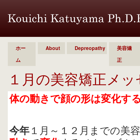
ホー
About
Depreopathy
美容矯
ム
正
１月の美容矯正メッ
体の動きで顔の形は変化す
今年
１月～１２月までの美