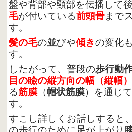
盤や背部や頸部を伝播して
毛
が付いている
前頭骨
まで
す。
髪の毛
の
並
びや
傾き
の変化
す。
したがって、普段の
歩行動
目の瞼の縦方向の幅（縦幅
る
筋膜
（
帽状筋膜
）を通じ
す。
すこし詳しくお話しすると
の歩行のために
足
が上がり