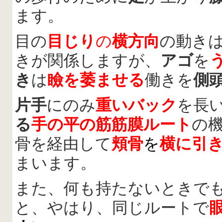
ます。
目の
目じり
の
横方向
の動き
きが関係しますが、
アゴ
を
き
は
瞼を萎ませる
働きを
側
片手
にのみ
重いバック
を長
る
手の平の筋筋
膜ルート
の
骨を経由して
頬骨
を
横に引
まいます。
また、何も持たないときで
と、やはり、同じルートで