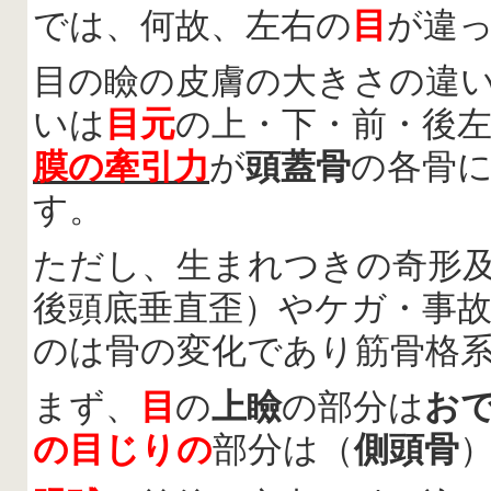
では、何故、左右の
目
が違
目の瞼の皮膚の大きさの違
いは
目元
の上・下・前・後
膜の牽引力
が
頭蓋骨
の各骨
す。
ただし、生まれつきの奇形
後頭底垂直歪）やケガ・事
のは骨の変化であり筋骨格
まず、
目
の
上瞼
の部分は
お
の目じりの
部分は（
側頭骨