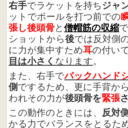
右手
でラケットを持ち
ジャ
ットでボールを打つ前での
張し後頭骨
と
僧帽筋の収縮
ショットから
後
では反対側
に力が集中すため
耳
の付い
目は小さく
なります
。
また、右手で
バックハンド
側
でするため、更に手背か
われその力が
後頭骨を
緊張
この動作のときには、
反対
かる力でバランスをとるた