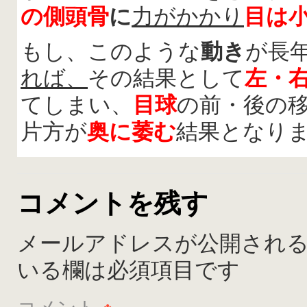
の側頭骨
に
力がかかり
目は
もし、このような
動き
が長
れば、
その結果として
左・
てしまい、
目球
の前・後の
片方が
奥に萎む
結果となり
コメントを残す
メールアドレスが公開され
いる欄は必須項目です
コメント