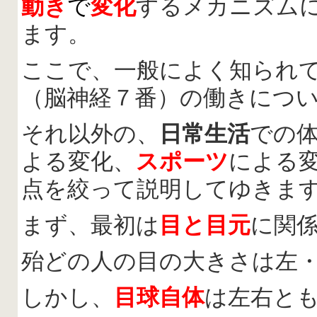
動き
で
変
化
するメカニズム
ます。
ここで、一般によく知られ
（脳神経７番）の働きにつ
それ以外の、
日常生活
での
よる変化、
スポーツ
による
点を絞って説明してゆきま
まず、最初は
目と目元
に関
殆どの人の目の大きさは左
しかし、
目球自体
は左右と