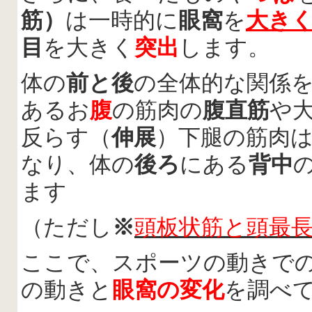
筋）
は一時的に
眼窩
を
大き
目
を大きく
突出
します。
体の
前と後
の全体的な関係
あるお
腹
の筋肉の
腹直筋
や
反らす（
伸展
）下腿の筋肉
なり、体の
後ろ
にある
背中
ます
（ただし
※
頭板状筋と頭最
ここで、スポーツの動きで
の動きと
眼窩の変化
を調べ