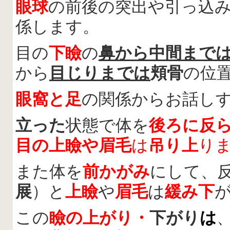
眼球
の前後の突出や引っ込
係します。
目の
下瞼
の
鼻から中間まで
から
目じりまでは
頬骨
の位
眼窩と足
の関係からお話し
立った
状態で体を
後ろに反
目
の
上瞼
や
眉毛
は
吊り上
り
また体を
前かがみ
にして、
展
）と
上瞼
や
眉毛
は
緩み下
この
瞼の上がり・
下がり
は