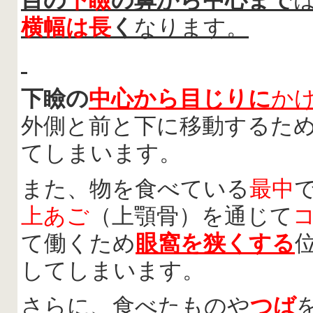
目の
下瞼
の鼻から中心まで
横幅は長
く
なります。
下瞼の
中心から目じりに
か
外側と前と下に移動するた
てしまいます。
また、物を食べている
最中
上あご
（上顎骨）を通じて
て働くため
眼窩を狭くする
してしまいます。
さらに、食べたものや
つば