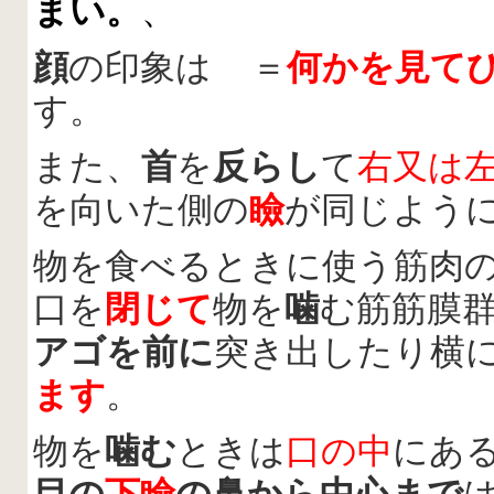
まい。
、
顔
の印象は ＝
何かを見て
す。
また、
首
を
反らし
て
右又は
を向いた側の
瞼
が同じよう
物を食べるときに使う筋肉
口を
閉じて
物を
噛
む筋筋膜
アゴを前に
突き出したり横
ます
。
物を
噛む
ときは
口の中
にあ