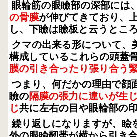
眼輪筋の眼瞼部の深部には
の骨膜
が伸びてきており、
し、下瞼は瞼板と云うとこ
クマの出来る形について、
構成しているこれらの頭蓋
膜の引き合ったり張り合う
つまり、何だかの理由で顔
瞼の
隔膜の張力に違いが生
じ
共に左右の目や眼輪部の
繰り返しになりますが、瞼
外の眼瞼靭帯が横から引き