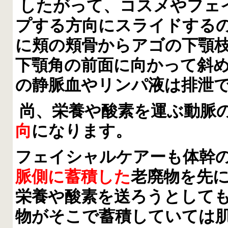
したがって、コスメやフェ
プする方向にスライドする
に頬の頬骨からアゴの下顎
下顎角の前面に向かって斜
の静脈血やリンパ液は排泄
尚、栄養や酸素を運ぶ動脈
向
になります。
フェイシャルケアーも体幹
脈側に蓄積した
老廃物を先
栄養や酸素を送ろうとして
物がそこで蓄積していては