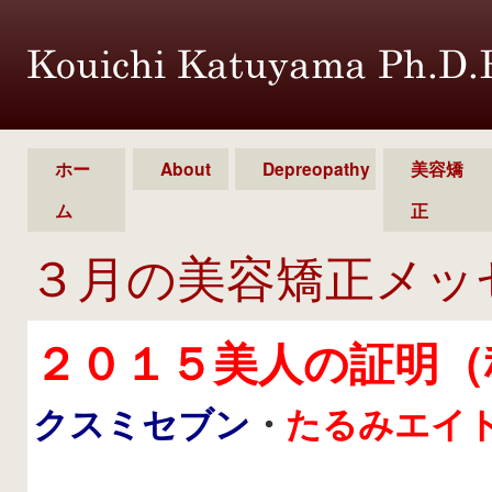
ホー
About
Depreopathy
美容矯
ム
正
３月の美容矯正メッ
２０１５美人の証明（
クスミセブン
・
たるみエイ