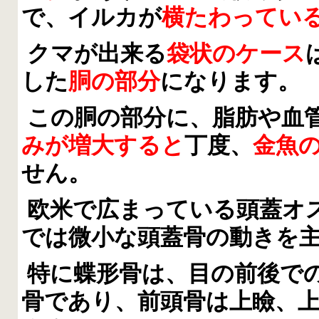
で、イルカが
横たわってい
クマが出来る
袋状のケース
した
胴の部分
になります。
この胴の部分に、脂肪や血
みが増大すると
丁度、
金魚
せん。
欧米で広まっている頭蓋オ
では微小な頭蓋骨の動きを
特に蝶形骨は、目の前後で
骨であり、前頭骨は上瞼、