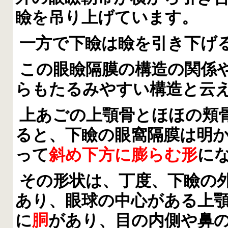
瞼を吊り上げています。
一方で下瞼は瞼を引き下げ
この眼瞼隔膜の構造の関係
らもたるみやすい構造と云
上あごの上顎骨とほほの頬
ると、下瞼の眼窩隔膜は明
って
斜め下方に膨らむ形
に
その形状は、丁度、下瞼の
あり、眼球の中心がある上
に
胴
があり、目の内側や鼻