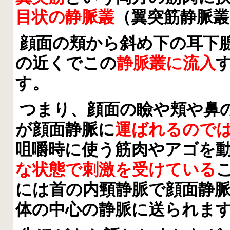
目状の静脈叢
（翼突筋静脈
顔面の頬から斜め下の耳下
の近くでこの
静脈叢に流入
す。
つまり、顔面の瞼や頬や鼻
が顔面静脈に
運ばれるので
咀嚼時に使う筋肉やアゴを
な状態で刺激を受けている
には首の内頸静脈で顔面静
体の中心の静脈に送られま