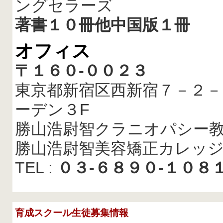
ングセラーズ
著書１０冊他中国版１冊
オフィス
〒１６０-００２３
東京都新宿区西新宿７－２－
ーデン３F
勝山浩尉智クラニオパシー
勝山浩尉智美容矯正カレッ
TEL :
０３-６８９０-１０８
育成スクール生徒募集情報