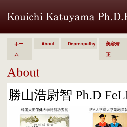
ホー
About
Depreopathy
美容矯
ム
正
About
勝山浩尉智 Ph.D FeL