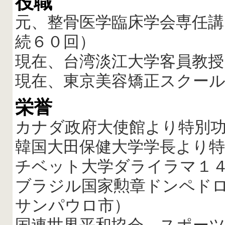
役職
元、整骨医学臨床学会専任講
続６０回）
現在、台湾淡江大学客員教授
現在、東京美容矯正スクー
栄誉
カナダ政府大使館より特別功
韓国大田保健大学学長より特
チベット大学ダライラマ１
ブラジル国家勲章ドンペド
サンパウロ市）