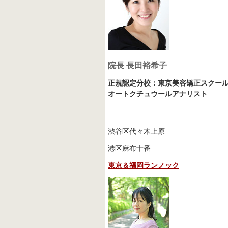
院長 長田裕希子
正規認定分校：東京美容矯正スクー
オートクチュウールアナリスト
渋谷区代々木上原
港区麻布十番
東京＆福岡ランノック