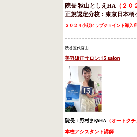
院長
秋山としえHA
（２０
正規認定分校：東京日本橋
２０２４小顔ヒップジョイント導入
渋谷区代官山
美容矯正サロン:15 salon
院長：野村まゆHA
（
オートクチ
本校アシスタント講師