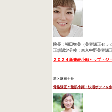
院長：福田智美（美容矯正セラ
正規認定分校：東京中野美容矯
２０２４新発表小顔ヒップ・ジ
港区麻布十番
骨格矯正＊艶肌小顔・快活ボディを創るサロ