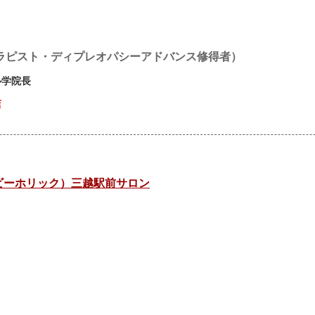
ラピスト・ディプレオパシーアドバンス修得者）
ル学院長
店
（ビーホリック）三越駅前サロン