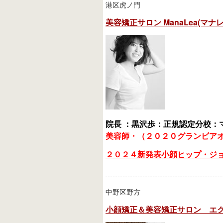
港区虎ノ門
美容矯正サロン ManaLea(マナレ
院長 ：黒沢歩：
正規認定分校：
美容師・（２０２０グランビア
２０２４新発表小顔ヒップ・ジ
中野区野方
小顔矯正＆美容矯正サロン エ