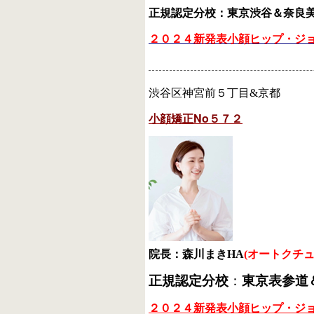
正規認定分校：東京渋谷＆奈良
２０２４新発表小顔ヒップ・ジ
渋谷区神宮前５丁目&京都
小顔矯正No５７２
院長：森川まきHA
(オートクチ
正規認定分校
：
東京表参道
２０２４新発表小顔ヒップ・ジ