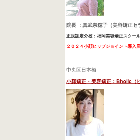
院長 ：真武奈穂子（美容矯正セ
正規認定分校：福岡美容矯正スクー
２０２４小顔ヒップジョイント導入
中央区日本橋
小顔矯正・美容矯正：Bholic