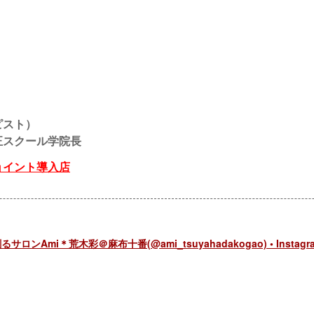
ピスト）
正スクール学院長
ョイント導入店
ンAmi＊荒木彩＠麻布十番(@ami_tsuyahadakogao) • Instagr