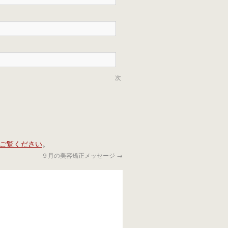
次
ご覧ください
。
９月の美容矯正メッセージ
→