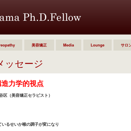
reopathy
美容矯正
Media
Lounge
サロ
メッセージ
構造力学的視点
谷区（美容矯正セラピスト）
ているせいか喉の調子が変になり