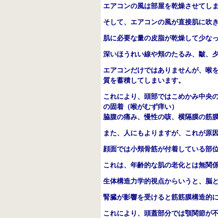
エアコンの風は部屋を乾燥させてし
そして、エアコンの風が直接肌に吹
肌に必要な量の皮脂が乾燥して少な
深いほうれい線や頬のたるみ、皺、
エアコンだけではありませんが、喉
質を蓄積してしまいます。
これにより、頭部ではこめかみ中央
の固着（喉がむず痒い）
脇腹の痛み、慢性の咳、横隔膜の筋
また、人にもよりますが、これが原
顔面では小頬骨筋が付着している部
これは、年齢的な肌の老化とは無関
生体構造力学的視点からいうと、脳
腎臓が影響を受けると筋筋膜構造的
これにより、頭蓋部分では顎関節が