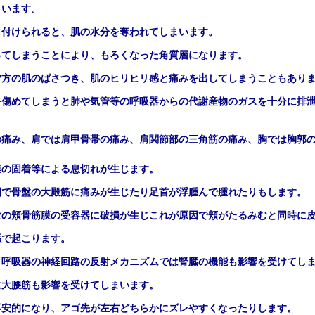
まいます。
き付けられると、肌の水分を奪われてしまいます。
ってしまうことにより、もろくなった角質層になります。
夕方の肌のぱさつき、肌のヒリヒリ感と痛みを出してしまうこともあり
を傷めてしまうと肺や気管等の呼吸器からの代謝産物のガスを十分に排
の痛み、肩では肩甲骨帯の痛み、
肩関節部の三角筋の痛み、胸では
胸郭
膜の固着等による息切れが生じます。
因で骨盤の大殿筋に痛みが生じたり足首が浮腫んで腫れたりもします。
位の頬骨筋膜の受容器に破損が生じこれが原因で頬がたるみむと同時に
係で起こります。
と呼吸器の神経回路の反射メカニズムでは腎臓の機能も影響を受けてし
に大腰筋も影響を受けてしまいます。
不安的になり、アゴ先が左右どちらかにズレやすくなったりします。