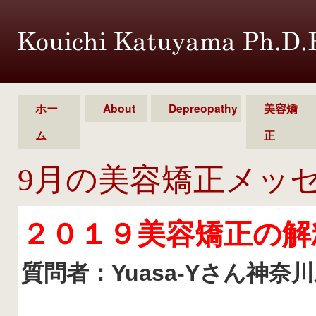
ホー
About
Depreopathy
美容矯
ム
正
9月の美容矯正メッ
２０１９美容矯正の解
質問者：Yuasa-Yさん神