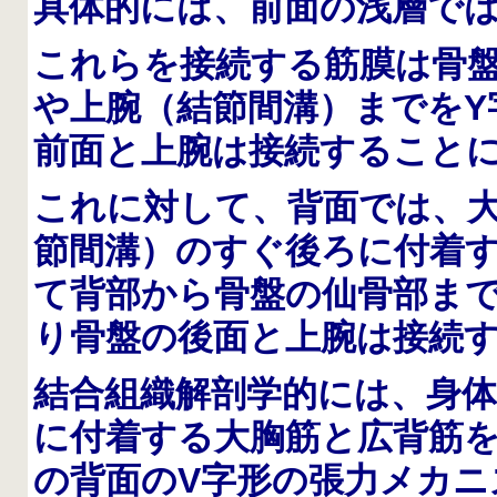
具体的には、前面の浅層で
これらを接続する筋膜は骨
や上腕（結節間溝）までをY
前面と上腕は接続すること
これに対して、背面では、
節間溝）のすぐ後ろに付着
て背部から骨盤の仙骨部まで
り骨盤の後面と上腕は接続
結合組織解剖学的には、身
に付着する大胸筋と広背筋を
の背面のV字形の張力メカ